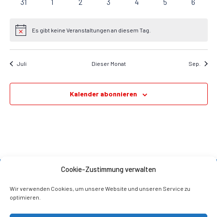
0 Veranstaltungen
0 Veranstaltungen
0 Veranstaltungen
0 Veranstaltungen
0 Veranstaltungen
0 Veranstaltung
0 Veran
31
1
2
3
4
5
6
Es gibt keine Veranstaltungen an diesem Tag.
Hinweis
Juli
Dieser Monat
Sep.
Kalender abonnieren
Cookie-Zustimmung verwalten
Wir verwenden Cookies, um unsere Website und unseren Service zu
optimieren.