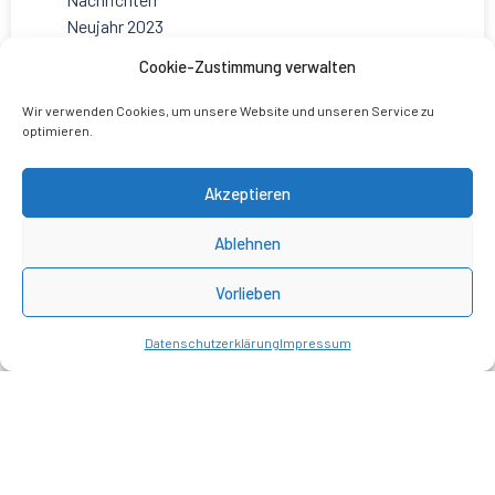
Neujahr 2023
Sicherheit
Cookie-Zustimmung verwalten
Soziale Medien
Städteregion
Wir verwenden Cookies, um unsere Website und unseren Service zu
Startseite
optimieren.
Ukraine-Konflikt
Uncategorized
Akzeptieren
Weihnachten
Ablehnen
Vorlieben
Datenschutzerklärung
Impressum